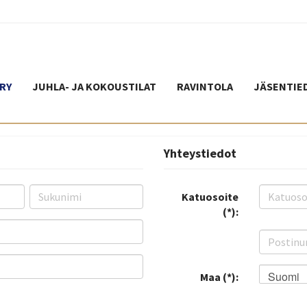
RY
JUHLA- JA KOKOUSTILAT
RAVINTOLA
JÄSENTIE
Yhteystiedot
Katuosoite
(*):
Suomi
Maa (*):