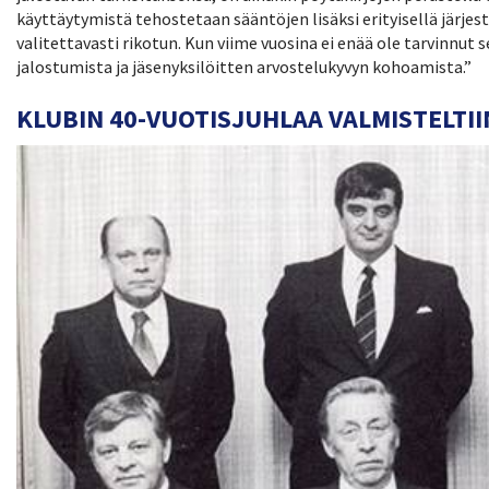
käyttäytymistä tehostetaan sääntöjen lisäksi erityisellä järje
valitettavasti rikotun. Kun viime vuosina ei enää ole tarvinnut 
jalostumista ja jäsenyksilöitten arvostelukyvyn kohoamista.”
KLUBIN 40-VUOTISJUHLAA VALMISTELTI