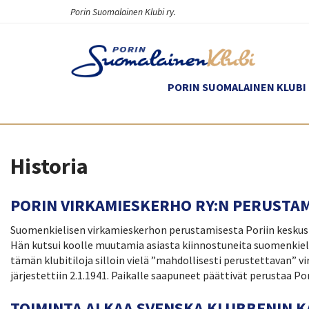
Porin Suomalainen Klubi ry.
PORIN SUOMALAINEN KLUBI 
Historia
PORIN VIRKAMIESKERHO RY:N PERUSTA
Suomenkielisen virkamieskerhon perustamisesta Poriin keskuste
Hän kutsui koolle muutamia asiasta kiinnostuneita suomenkieli
tämän klubitiloja silloin vielä ”mahdollisesti perustettavan
järjestettiin 2.1.1941. Paikalle saapuneet päättivät perustaa P
TOIMINTA ALKAA SVENSKA KLUBBENIN 