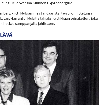
upungille ja Svenska Klubben i Björneborgille.
nberg kiitti klubiamme standaarista, lausui onnittelunsa
kuvan. Hän antoi klubille lahjaksi tyylikkään seinäkellon, joka
ään hetkeä samppanjalla juhlistaen.
ELÄVÄ