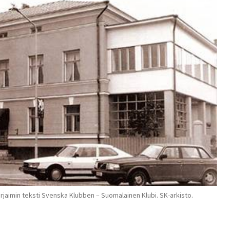
 kirjaimin teksti Svenska Klubben – Suomalainen Klubi. SK-arkisto.