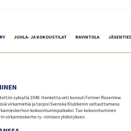
RY
JUHLA- JA KOKOUSTILAT
RAVINTOLA
JÄSENTIE
MINEN
ltiin syksyllä 1940. Hanketta veti konsuli Folmer Rosenlew.
siä virkamiehiä ja tarjosi Svenska Klubbenin valtuuttamana
” virkamieskerhon kokoontumispaikaksi. Tuo kokoontuminen
orin virkamieskerho ry -nimisen yhdistyksen.
KANSSA