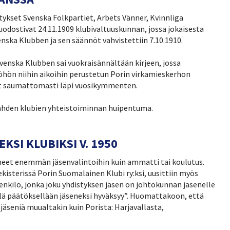
stykset Svenska Folkpartiet, Arbets Vänner, Kvinnliga
odostivat 24.11.1909 klubivaltuuskunnan, jossa jokaisesta
enska Klubben ja sen säännöt vahvistettiin 7.10.1910.
venska Klubben sai vuokraisännältään kirjeen, jossa
yöhön niihin aikoihin perustetun Porin virkamieskerhon
unut saumattomasti läpi vuosikymmenten.
 kahden klubien yhteistoiminnan huipentuma.
SI KLUBIKSI V. 1950
aneet enemmän jäsenvalintoihin kuin ammatti tai koulutus.
kisterissä Porin Suomalainen Klubi ry:ksi, uusittiin myös
nkilö, jonka joku yhdistyksen jäsen on johtokunnan jäsenelle
llä päätöksellään jäseneksi hyväksyy”. Huomattakoon, että
 jäseniä muualtakin kuin Porista: Harjavallasta,