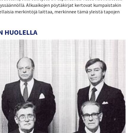
styssäännöllä. Alkuaikojen pöytäkirjat kertovat kumpaistakin
sellaisia merkintöjä laittaa, merkinnee tämä yleistä tapojen
IN HUOLELLA