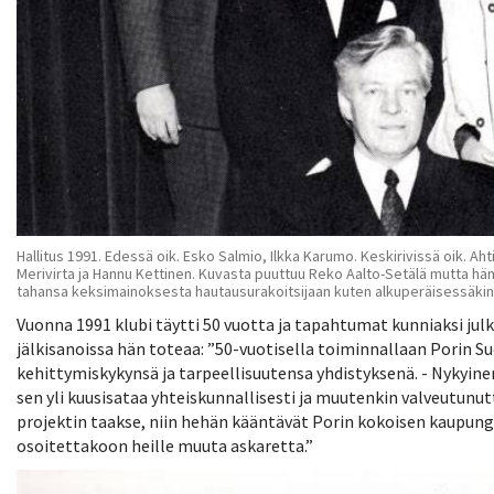
Hallitus 1991. Edessä oik. Esko Salmio, Ilkka Karumo. Keskirivissä oik. Ahti 
Merivirta ja Hannu Kettinen. Kuvasta puuttuu Reko Aalto-Setälä mutta hän
tahansa keksimainoksesta hautausurakoitsijaan kuten alkuperäisessäkin 
Vuonna 1991 klubi täytti 50 vuotta ja tapahtumat kunniaksi julk
jälkisanoissa hän toteaa: ”50-vuotisella toiminnallaan Porin 
kehittymiskykynsä ja tarpeellisuutensa yhdistyksenä. - Nykyinen k
sen yli kuusisataa yhteiskunnallisesti ja muutenkin valveutunut
projektin taakse, niin hehän kääntävät Porin kokoisen kaupungin 
osoitettakoon heille muuta askaretta.”