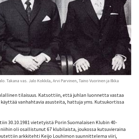
o. Takana vas. Jalo Kokkila, Arvi Parvinen, Taino Vuorinen ja Ilkka
lallinen tilaisuus. Katsottiin, että juhlan luonnetta vastaa
e käyttää vanhahtavia asusteita, hattuja yms. Kutsukortissa
tiin 30.10.1981 vietetyistä Porin Suomalaisen Klubin 40-
 niihin oli osallistunut 67 klubilaista, joukossa kutsuvieraina
utettiin arkkitehti Keijo Louhimon suunnittelema viiri,