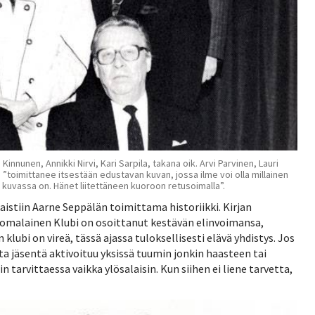
Kinnunen, Annikki Nirvi, Kari Sarpila, takana oik. Arvi Parvinen, Lauri
 ”toimittanee itsestään edustavan kuvan, jossa ilme voi olla millainen
kuvassa on. Hänet liitettäneen kuoroon retusoimalla”.
aistiin Aarne Seppälän toimittama historiikki. Kirjan
Suomalainen Klubi on osoittanut kestävän elinvoimansa,
lubi on vireä, tässä ajassa tuloksellisesti elävä yhdistys. Jos
ta jäsentä aktivoituu yksissä tuumin jonkin haasteen tai
tarvittaessa vaikka ylösalaisin. Kun siihen ei liene tarvetta,