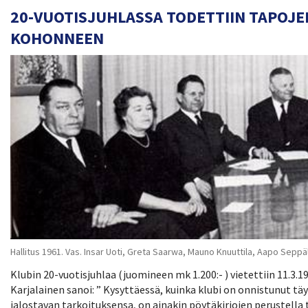
20-VUOTISJUHLASSA TODETTIIN TAPOJ
KOHONNEEN
Hallitus 1961. Vas. Insar Uoti, Greta Saarwa, Mauno Knuuttila, Aapo Seppälä,
Klubin 20-vuotisjuhlaa (juomineen mk 1.200:- ) vietettiin 11.3.1
Karjalainen sanoi: ” Kysyttäessä, kuinka klubi on onnistunut t
jalostavan tarkoituksensa, on ainakin pöytäkirjojen perustella