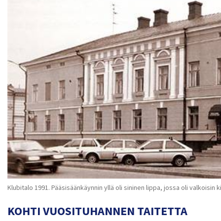
Klubitalo 1991. Pääsisäänkäynnin yllä oli sininen lippa, jossa oli valkoisin
KOHTI VUOSITUHANNEN TAITETTA