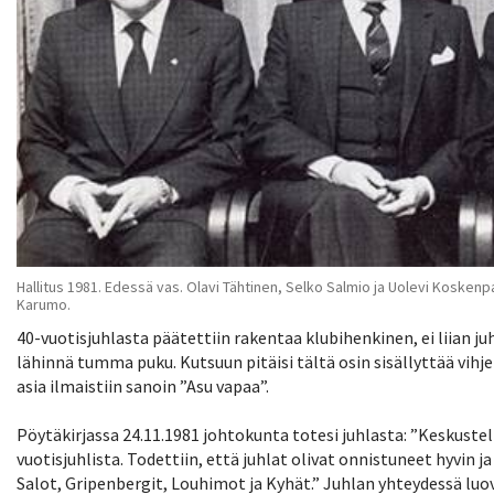
Hallitus 1981. Edessä vas. Olavi Tähtinen, Selko Salmio ja Uolevi Koskenpal
Karumo.
40-vuotisjuhlasta päätettiin rakentaa klubihenkinen, ei liian juh
lähinnä tumma puku. Kutsuun pitäisi tältä osin sisällyttää vihj
asia ilmaistiin sanoin ”Asu vapaa”.
Pöytäkirjassa 24.11.1981 johtokunta totesi juhlasta: ”Keskustel
vuotisjuhlista. Todettiin, että juhlat olivat onnistuneet hyvin ja
Salot, Gripenbergit, Louhimot ja Kyhät.” Juhlan yhteydessä luov