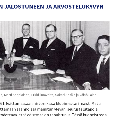
EN JALOSTUNEEN JA ARVOSTELUKYVYN
 Matti Karjalainen, Erkki Ilmavalta, Sakari Setälä ja Väinö Laine.
961. Esittämässään historiikissä klubimestari maist. Matti
äyttämään säännöissä mainitun ylevän, seurustelutapoja
 todettava, että edistystä on tapahtunut. Tässä huoneistossa