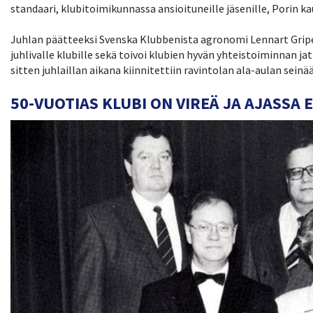
standaari, klubitoimikunnassa ansioituneille jäsenille, Porin ka
Juhlan päätteeksi Svenska Klubbenista agronomi Lennart Gripe
juhlivalle klubille sekä toivoi klubien hyvän yhteistoiminnan jat
sitten juhlaillan aikana kiinnitettiin ravintolan ala-aulan sein
50-VUOTIAS KLUBI ON VIREÄ JA AJASSA 