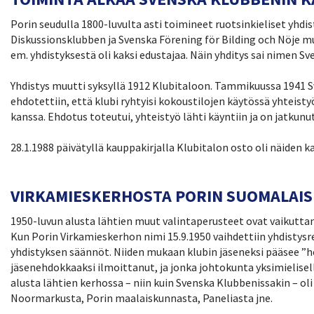
Porin seudulla 1800-luvulta asti toimineet ruotsinkieliset yhdi
Diskussionsklubben ja Svenska Förening för Bilding och Nöje mu
em. yhdistyksestä oli kaksi edustajaa. Näin yhditys sai nimen Sv
Yhdistys muutti syksyllä 1912 Klubitaloon. Tammikuussa 1941 S
ehdotettiin, että klubi ryhtyisi kokoustilojen käytössä yhteist
kanssa. Ehdotus toteutui, yhteistyö lähti käyntiin ja on jatk
28.1.1988 päivätyllä kauppakirjalla Klubitalon osto oli näiden
VIRKAMIESKERHOSTA PORIN SUOMALAISEK
1950-luvun alusta lähtien muut valintaperusteet ovat vaikutt
Kun Porin Virkamieskerhon nimi 15.9.1950 vaihdettiin yhdistysre
yhdistyksen säännöt. Niiden mukaan klubin jäseneksi pääsee ”he
jäsenehdokkaaksi ilmoittanut, ja jonka johtokunta yksimielise
alusta lähtien kerhossa – niin kuin Svenska Klubbenissakin – oli
Noormarkusta, Porin maalaiskunnasta, Paneliasta jne.