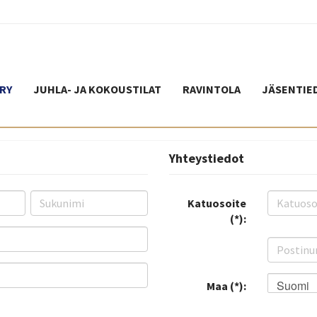
RY
JUHLA- JA KOKOUSTILAT
RAVINTOLA
JÄSENTIE
Yhteystiedot
Katuosoite
(*):
Suomi
Maa (*):