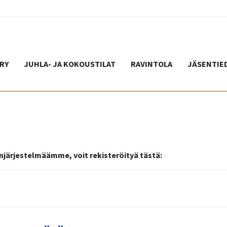
RY
JUHLA- JA KOKOUSTILAT
RAVINTOLA
JÄSENTIE
senjärjestelmäämme, voit rekisteröityä tästä: