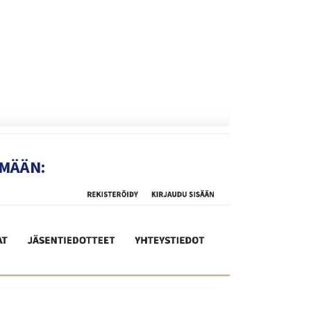
YMÄÄN: