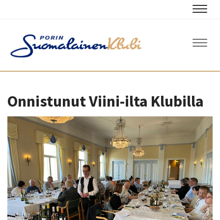
Navig
Navig
Onnistunut Viini-ilta Klubilla