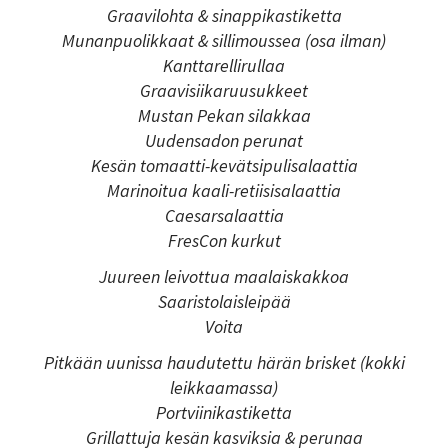
Graavilohta & sinappikastiketta
Munanpuolikkaat & sillimoussea (osa ilman)
Kanttarellirullaa
Graavisiikaruusukkeet
Mustan Pekan silakkaa
Uudensadon perunat
​​​​​​​Kesän tomaatti-kevätsipulisalaattia
Marinoitua kaali-retiisisalaattia
Caesarsalaattia
FresCon kurkut
Juureen leivottua maalaiskakkoa
Saaristolaisleipää
Voita
Pitkään uunissa haudutettu härän brisket (kokki
leikkaamassa)
Portviinikastiketta
Grillattuja kesän kasviksia & perunaa