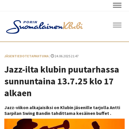
Navig
Navig
JÄSENTIEDOTE
TAPAHTUMA
|
24.06.2025 21:47
Jazz-ilta klubin puutarhassa
​​​​​​​sunnuntaina 13.7.25 klo 17
alkaen
Jazz-viikon alkajaisiksi on Klubin jäsenille tarjolla Antti
Sarpilan Swing Bandin tahdittama kesäinen buffet .