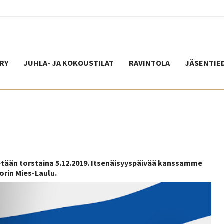
RY
JUHLA- JA KOKOUSTILAT
RAVINTOLA
JÄSENTIE
etään torstaina 5.12.2019. Itsenäisyyspäivää kanssamme
orin Mies-Laulu.