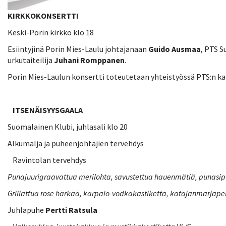
KIRKKOKONSERTTI
Keski-Porin kirkko klo 18
Esiintyjinä Porin Mies-Laulu johtajanaan
Guido Ausmaa
, PTS S
urkutaiteilija
Juhani Romppanen
.
Porin Mies-Laulun konsertti toteutetaan yhteistyössä PTS:n k
ITSENÄISYYSGAALA
Suomalainen Klubi, juhlasali klo 20
Alkumalja ja puheenjohtajien tervehdys
Ravintolan tervehdys
Punajuurigraavattua merilohta, savustettua hauenmätiä, punasipu
Grillattua rose härkää, karpalo-vodkakastiketta, katajanmarja
Juhlapuhe
Pertti Ratsula