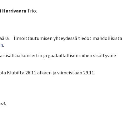
 Harrivaara
Trio.
määrä. Ilmoittautumisen yhteydessä tiedot mahdollisista
en
.
a sisältää konsertin ja gaalaillallisen siihen sisältyvine
ola Klubilta 26.11 alkaen ja viimeistään 29.11.
.f.