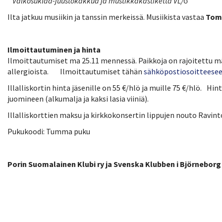
Valkosuklaa-juustokakkua ja mustikkakastiketta VL/G
Ilta jatkuu musiikin ja tanssin merkeissä. Musiikista vastaa
Tomi
Ilmoittautuminen ja hinta
Ilmoittautumiset ma 25.11 mennessä. Paikkoja on rajoitettu 
allergioista. Ilmoittautumiset tähän
sähköpostiosoitteese
Illalliskortin hinta jäsenille on 55 €/hlö ja muille 75 €/hlö. Hint
juomineen (alkumalja ja kaksi lasia viiniä).
Illalliskorttien maksu ja kirkkokonsertin lippujen nouto Ravint
Pukukoodi: Tumma puku
Porin Suomalainen Klubi ry ja Svenska Klubben i Björneborg r