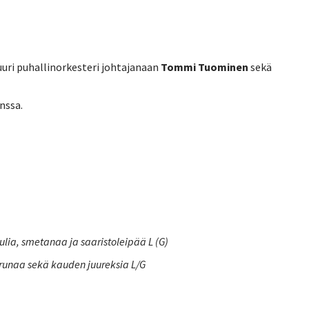
uuri puhallinorkesteri johtajanaan
Tommi Tuominen
sekä
anssa.
lia, smetanaa ja saaristoleipää L (G)
perunaa sekä kauden juureksia L/G