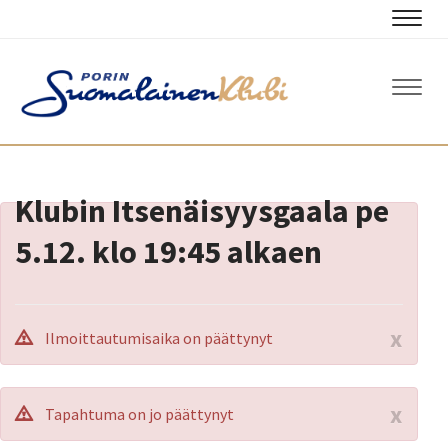
Navig
Navig
Klubin Itsenäisyysgaala pe
5.12. klo 19:45 alkaen
x
Ilmoittautumisaika on päättynyt
x
Tapahtuma on jo päättynyt